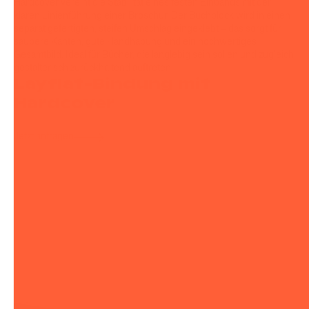
Hardcover vereint die Stabilität eines festen Einbands mit der
klaren Linienführung einer Broschur. Der Buchblock wird in einen
separat gefertigten, steifen Umschlag eingeklebt – das sorgt für
saubere Kanten, gute Handhabung und ein hochwertiges
Gesamtbild. Ideal für Bücher, die langlebig sein sollen und zugleich
gestalterisch zurückhaltend auftreten.
Layflat-Bindung mit
Hardcover
Jetzt anfragen