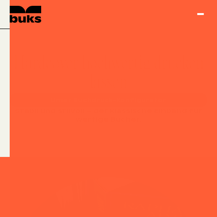
Hardcover hochwertig drucken
lassen
Unser Buchdruck-Konfigurator
Stabil und stilvoll – der klassische Einband für
wertige Bücher.