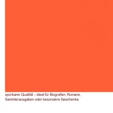
Haptisch edel, optisch klassisch: Ein Hardcover mit Gewebebezug
verleiht Ihrem Buch eine zeitlose, hochwertige Anmutung. Der
textile Umschlag sorgt für eine besondere Oberfläche mit
Charakter – zurückhaltend, stilvoll und langlebig. In Kombination
mit Prägung oder Folienveredelung entsteht ein Unikat mit
spürbarer Qualität – ideal für Biografien, Romane,
Sammlerausgaben oder besondere Geschenke.