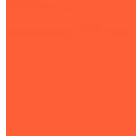
Nahtlos und präsent: Die Layflat-Bindung mit Hardcover kombiniert
stabile Verarbeitung mit perfektem Aufschlagverhalten – der
Buchblock liegt plan, ohne Wölbung oder Bildverlust in der Mitte.
Ideal für großformatige Fotografien, Designarbeiten oder
Bildstrecken, die ungestört wirken sollen. Das robuste Hardcover
schützt den Inhalt und verleiht dem Buch eine hochwertige,
langlebige Erscheinung mit klarer Kante.
Schweizer Broschur mit
Hardcover
Jetzt anfragen