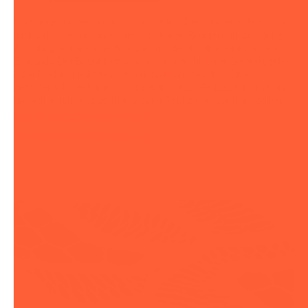
Präzise gebunden, modern interpretiert: Die Schweizer Broschur
mit Hardcover kombiniert den sichtbaren Rücken und das flache
Aufschlagverhalten der Broschur mit der Stabilität eines festen
Einbands. Der Buchblock wird nur auf den hinteren Deckel geklebt
– der Rücken bleibt frei, die Fadenheftung sichtbar. Eine
gestalterisch wie handwerklich anspruchsvolle Lösung für Bücher,
die sich durch Qualität, Klarheit und Struktur auszeichnen sollen.
Hardcover mit
Gewebebezug
Jetzt anfragen