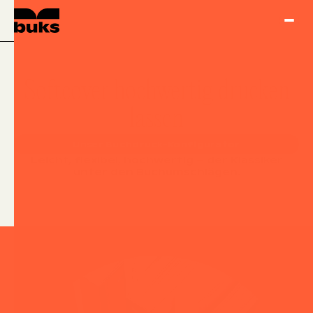
Softcover hochwertig drucken
lassen
Unser Buchdruck-Konfigurator
Leicht, flexibel, hochwertig – der Klassiker
unter den Buchumschlägen.