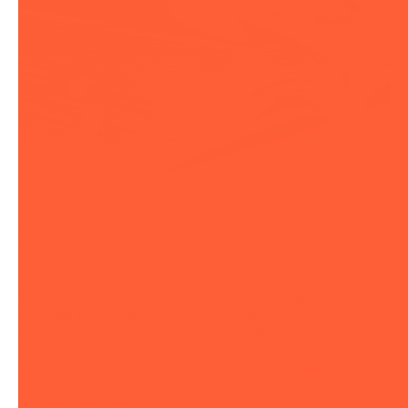
Reduktion mit Wirkung: Die Japanische Broschur im Softcover-
Format lebt vom Spiel zwischen Form und Inhalt. Die Seiten sind
gefalzt und an der offenen Seite verleimt, wodurch ein
spannungsvoller, mehrschichtiger Buchkörper entsteht. Der
flexible Umschlag ergänzt das Konzept um Leichtigkeit und
Beweglichkeit – ideal für gestalterisch reduzierte Publikationen,
poetische Inhalte oder Projekte mit besonderem Anspruch an
Materialität und Struktur.
Softcover mit Schweizer
Broschur