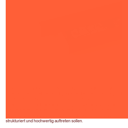
Flexibel im Format, klar in der Verarbeitung: Das Softcover mit
Fälzelband verbindet die Leichtigkeit eines flexiblen Umschlags mit
der zusätzlichen Stabilität eines sichtbaren Rückenbands. Das
Fälzelband kaschiert die Klebebindung, schützt den Buchrücken
und setzt einen gestalterischen Akzent. Ideal für Broschüren,
Magazine oder Kataloge, die häufig genutzt werden und dabei
strukturiert und hochwertig auftreten sollen.