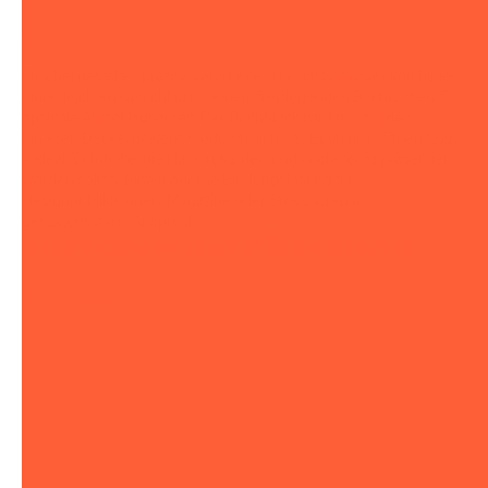
Flexibel gestaltet, präzise verarbeitet: Die mit Softcover kombiniert
einen leichten Umschlag mit einem frei liegenden Buchrücken für
optimale Aufschlagbarkeit. Der Buchblock wird nur auf den
hinteren Deckel geklebt, wodurch sich das Buch plan öffnen lässt
– ideal für Inhalte, die klar strukturiert und hochwertig präsentiert
werden sollen. Eine moderne Bindungslösung für
Designpublikationen, Magazine oder Broschüren mit
gestalterischem Anspruch.
Softcover mit Fälzelband
Jetzt anfragen